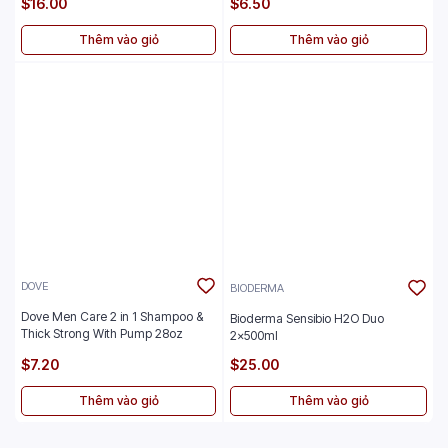
$16.00
$6.50
Thêm vào giỏ
Thêm vào giỏ
DOVE
BIODERMA
Dove Men Care 2 in 1 Shampoo &
Bioderma Sensibio H2O Duo
Thick Strong With Pump 28oz
2x500ml
$7.20
$25.00
Thêm vào giỏ
Thêm vào giỏ