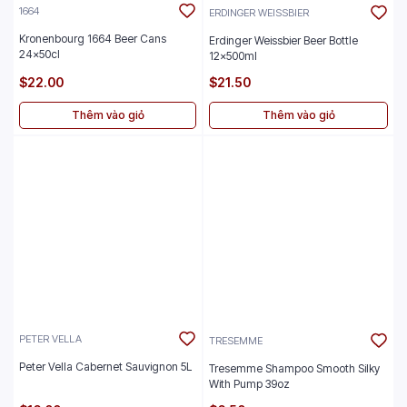
1664
ERDINGER WEISSBIER
Kronenbourg 1664 Beer Cans
Erdinger Weissbier Beer Bottle
24x50cl
12x500ml
$22.00
$21.50
Thêm vào giỏ
Thêm vào giỏ
PETER VELLA
TRESEMME
Peter Vella Cabernet Sauvignon 5L
Tresemme Shampoo Smooth Silky
With Pump 39oz