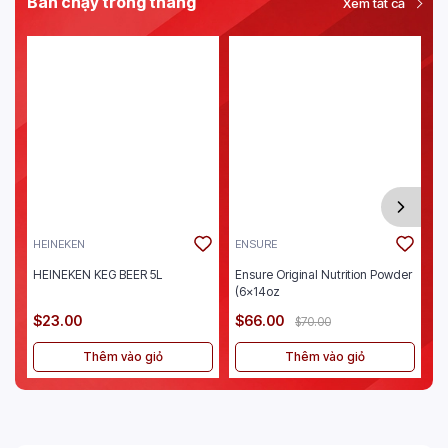
Bán chạy trong tháng
Xem tất cả
HEINEKEN
ENSURE
J
HEINEKEN KEG BEER 5L
Ensure Original Nutrition Powder
Je
(6x14oz
$23.00
$66.00
$
$70.00
Thêm vào giỏ
Thêm vào giỏ