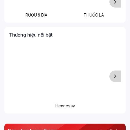
RƯỢU & BIA
THUỐC LÁ
T
Thương hiệu nổi bật
Hennessy