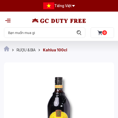
Tiếng Việt
0
RƯỢU & BIA
Kahlua 100cl