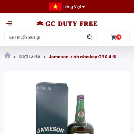
Tiếng Việt
0
RƯỢU & BIA
Jameson Irish whiskey GBX 4.5L