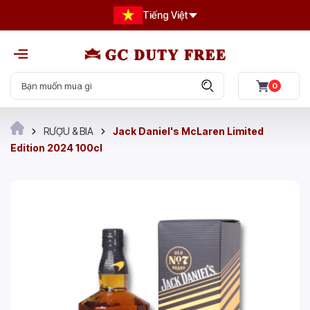
Tiếng Việt
0
RƯỢU & BIA
Jack Daniel's McLaren Limited
Edition 2024 100cl