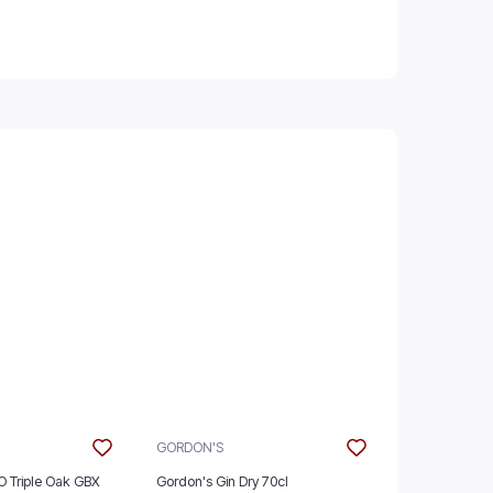
GORDON'S
THE GLENLIV
O Triple Oak GBX
Gordon's Gin Dry 70cl
The Glenlive