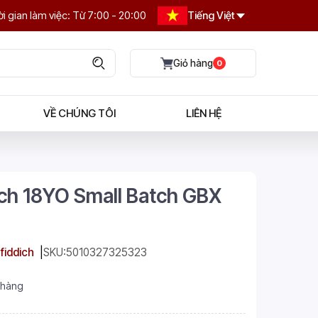
i gian làm việc: Từ 7:00 - 20:00
Tiếng Việt
0
VỀ CHÚNG TÔI
LIÊN HỆ
ich 18YO Small Batch GBX
fiddich
SKU:
5010327325323
 hàng