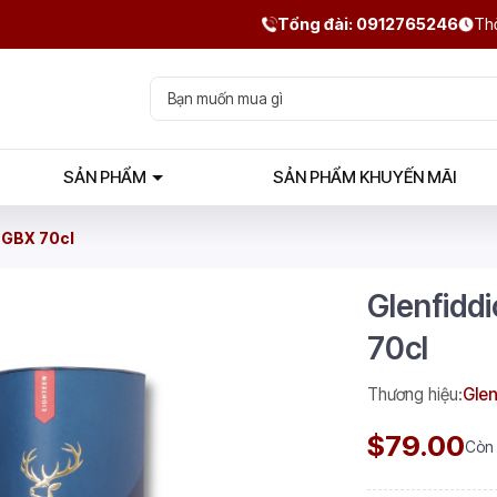
Tổng đài: 0912765246
Thờ
SẢN PHẨM
SẢN PHẨM KHUYẾN MÃI
 GBX 70cl
Glenfidd
70cl
Thương hiệu:
Glen
$79.00
Còn