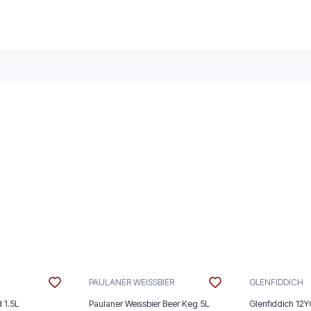
PAULANER WEISSBIER
GLENFIDDICH
 1.5L
Paulaner Weissbier Beer Keg 5L
Glenfiddich 12Y