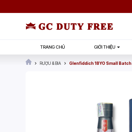
TRANG CHỦ
GIỚI THIỆU
RƯỢU & BIA
Glenfiddich 18YO Small Batch