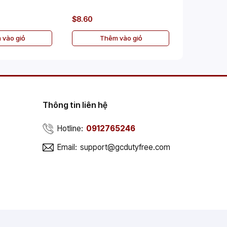
70cl
$8.60
$45.00
 vào giỏ
Thêm vào giỏ
Th
Thông tin liên hệ
Hotline:
0912765246
Email:
support@gcdutyfree.com