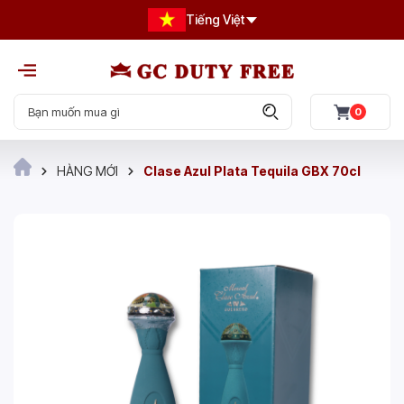
Tiếng Việt
0
HÀNG MỚI
Clase Azul Plata Tequila GBX 70cl