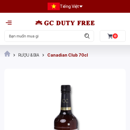
Tiếng Việt
0
RƯỢU & BIA
Canadian Club 70cl