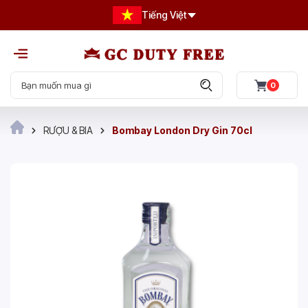
Tiếng Việt
0
RƯỢU & BIA
Bombay London Dry Gin 70cl