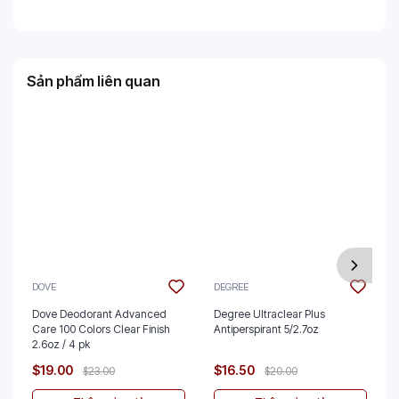
Sản phẩm liên quan
DOVE
DEGREE
Dove Deodorant Advanced
Degree Ultraclear Plus
Care 100 Colors Clear Finish
Antiperspirant 5/2.7oz
2.6oz / 4 pk
$19.00
$16.50
$23.00
$20.00