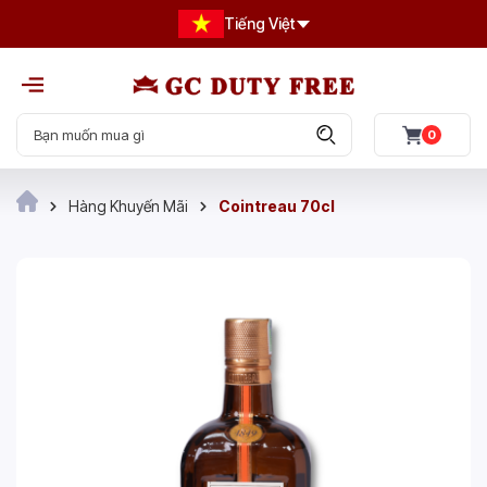
Tiếng Việt
0
Hàng Khuyến Mãi
Cointreau 70cl