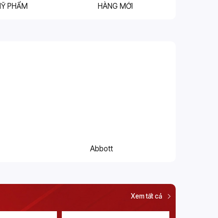
MỸ PHẨM
HÀNG MỚI
Abbott
Xem tất cả