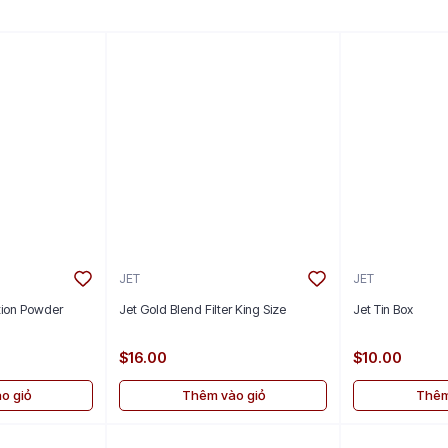
JET
JET
ition Powder
Jet Gold Blend Filter King Size
Jet Tin Box
$16.00
$10.00
o giỏ
Thêm vào giỏ
Thêm