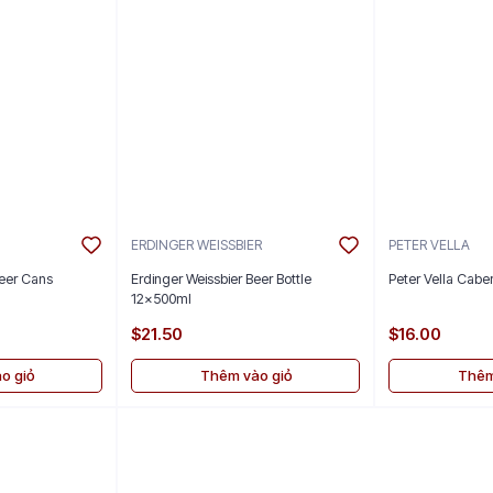
ERDINGER WEISSBIER
PETER VELLA
eer Cans
Erdinger Weissbier Beer Bottle
Peter Vella Cabe
12x500ml
$21.50
$16.00
o giỏ
Thêm vào giỏ
Thêm