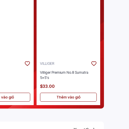
VILLIGER
ENSURE
Villiger Premium No.8 Sumatra
Ensure Origina
5x5's
Vanilla 30/8oz
$33.00
$40.00
vào giỏ
Thêm vào giỏ
Thê