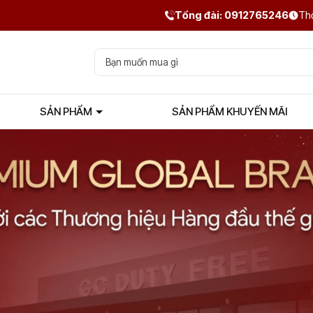
Tổng đài: 0912765246
Thờ
SẢN PHẨM
SẢN PHẨM KHUYẾN MÃI