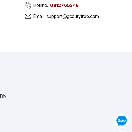
Hotline:
0912765246
Email:
support@gcdutyfree.com
 Tây