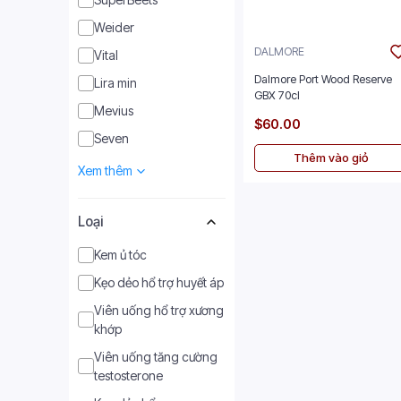
Weider
DALMORE
Vital
Dalmore Port Wood Reserve
Lira min
GBX 70cl
Mevius
$60.00
Seven
Thêm vào giỏ
Xem thêm
Loại
Kem ủ tóc
Kẹo dẻo hổ trợ huyết áp
Viên uống hổ trợ xương
khớp
Viên uống tăng cường
testosterone