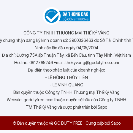
CÔNG TY TNHH THƯƠNG MẠI THẾ KỶ VÀNG
y chứng nhận đăng ký kinh doanh số: 3900336463 do Sở Tài Chính tỉnh
Ninh cấp lần đầu ngày 04/05/2004
Địa chỉ: Đường 75A ấp Thuận Tây, xã Bến Cầu, tỉnh Tây Ninh, Việt Nam
Hotline: 0912765246 Email: thekyvang@gcdutyfree.com
Đại diện theo pháp luật của doanh nghiệp:
- LÊ HỒNG THỦY TIÊN
- LE VINH QUANG
Bản quyền thuộc Công ty TNHH Thương mại Thế Kỷ Vàng
Website: gcdutyfree.com thuộc quyền sở hữu của Công ty TNHH
TM Thế Kỷ Vàng và được phát triển bởi Sapo
© Bản quyền thuộc về GC DUTY FREE
|
Cung cấp bởi
Sapo