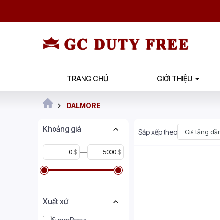
TRANG CHỦ
GIỚI THIỆU
DALMORE
Khoảng giá
Sắp xếp theo
Giá tăng dầ
—
$
$
Xuất xứ
SuperBeets