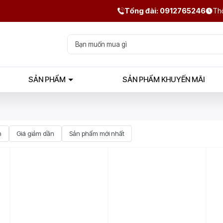
Tổng đài: 0912765246
Thờ
SẢN PHẨM
SẢN PHẨM KHUYẾN MÃI
n
Giá giảm dần
Sản phẩm mới nhất