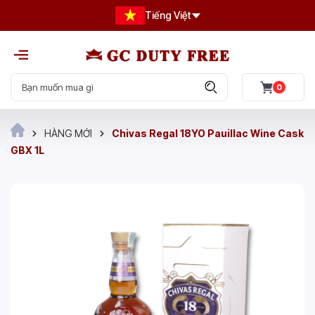
Tiếng Việt
0
HÀNG MỚI
Chivas Regal 18YO Pauillac Wine Cask
GBX 1L