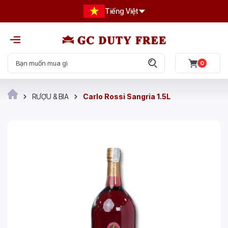
Tiếng Việt
0
RƯỢU & BIA
Carlo Rossi Sangria 1.5L