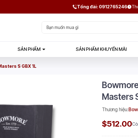
Tổng đài: 0912765246
Thờ
SẢN PHẨM
SẢN PHẨM KHUYẾN MÃI
asters S GBX 1L
Bowmore 
Masters 
Thương hiệu:
Bow
$512.00
Cò