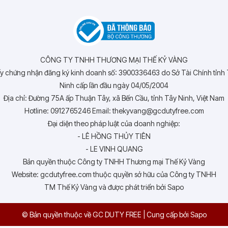
CÔNG TY TNHH THƯƠNG MẠI THẾ KỶ VÀNG
y chứng nhận đăng ký kinh doanh số: 3900336463 do Sở Tài Chính tỉnh
Ninh cấp lần đầu ngày 04/05/2004
Địa chỉ: Đường 75A ấp Thuận Tây, xã Bến Cầu, tỉnh Tây Ninh, Việt Nam
Hotline: 0912765246 Email: thekyvang@gcdutyfree.com
Đại diện theo pháp luật của doanh nghiệp:
- LÊ HỒNG THỦY TIÊN
- LE VINH QUANG
Bản quyền thuộc Công ty TNHH Thương mại Thế Kỷ Vàng
Website: gcdutyfree.com thuộc quyền sở hữu của Công ty TNHH
TM Thế Kỷ Vàng và được phát triển bởi Sapo
© Bản quyền thuộc về GC DUTY FREE
|
Cung cấp bởi
Sapo