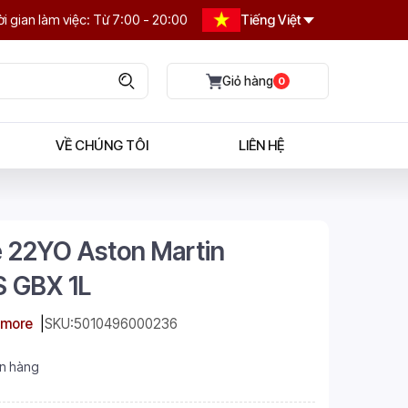
i gian làm việc: Từ 7:00 - 20:00
Tiếng Việt
0
VỀ CHÚNG TÔI
LIÊN HỆ
22YO Aston Martin
S GBX 1L
more
SKU:
5010496000236
n hàng