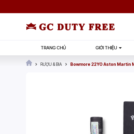
TRANG CHỦ
GIỚI THIỆU
RƯỢU & BIA
Bowmore 22YO Aston Martin M