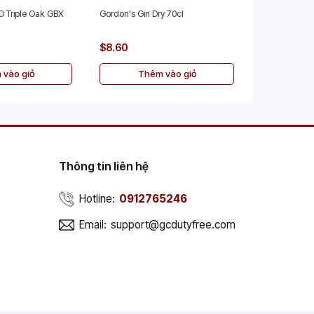
O Triple Oak GBX
Gordon's Gin Dry 70cl
The Glenlive
70cl
$8.60
$45.00
 vào giỏ
Thêm vào giỏ
Th
Thông tin liên hệ
Hotline:
0912765246
Email:
support@gcdutyfree.com