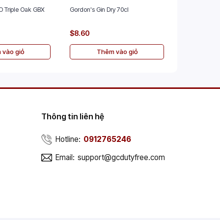
O Triple Oak GBX
Gordon's Gin Dry 70cl
The Glenlive
70cl
$8.60
$45.00
 vào giỏ
Thêm vào giỏ
Th
Thông tin liên hệ
Hotline:
0912765246
Email:
support@gcdutyfree.com