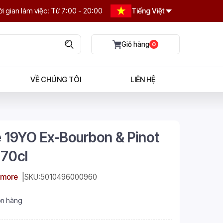
i gian làm việc: Từ 7:00 - 20:00
Tiếng Việt
0
VỀ CHÚNG TÔI
LIÊN HỆ
19YO Ex-Bourbon & Pinot
 70cl
more
SKU:
5010496000960
n hàng