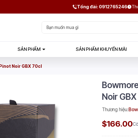
Tổng đài: 0912765246
Thờ
SẢN PHẨM
SẢN PHẨM KHUYẾN MÃI
inot Noir GBX 70cl
Bowmore 
Noir GBX
Thương hiệu:
Bow
$166.00
Cò