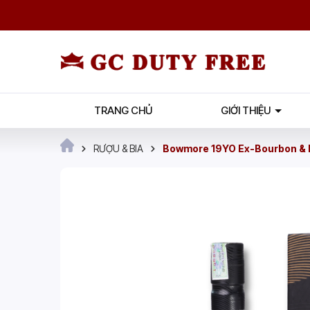
TRANG CHỦ
GIỚI THIỆU
RƯỢU & BIA
Bowmore 19YO Ex-Bourbon & P