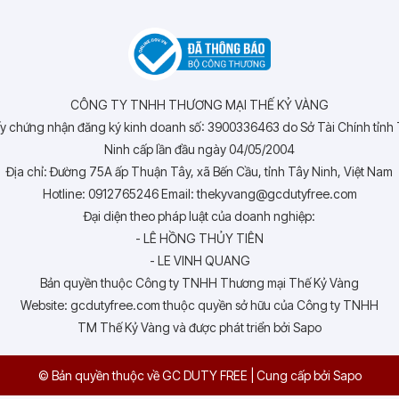
CÔNG TY TNHH THƯƠNG MẠI THẾ KỶ VÀNG
y chứng nhận đăng ký kinh doanh số: 3900336463 do Sở Tài Chính tỉnh
Ninh cấp lần đầu ngày 04/05/2004
Địa chỉ: Đường 75A ấp Thuận Tây, xã Bến Cầu, tỉnh Tây Ninh, Việt Nam
Hotline: 0912765246 Email: thekyvang@gcdutyfree.com
Đại diện theo pháp luật của doanh nghiệp:
- LÊ HỒNG THỦY TIÊN
- LE VINH QUANG
Bản quyền thuộc Công ty TNHH Thương mại Thế Kỷ Vàng
Website: gcdutyfree.com thuộc quyền sở hữu của Công ty TNHH
TM Thế Kỷ Vàng và được phát triển bởi Sapo
© Bản quyền thuộc về GC DUTY FREE
|
Cung cấp bởi
Sapo