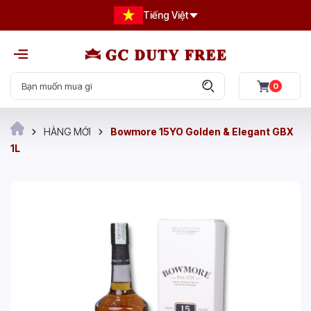
Tiếng Việt
0
HÀNG MỚI
Bowmore 15YO Golden & Elegant GBX
1L