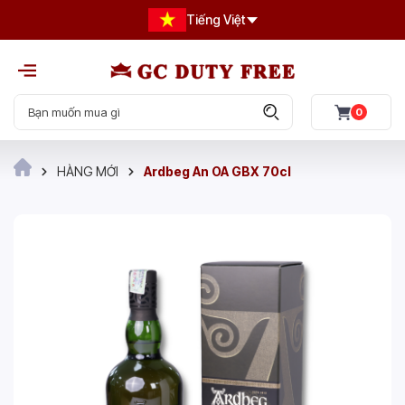
Tiếng Việt
0
HÀNG MỚI
Ardbeg An OA GBX 70cl