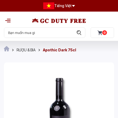
Tiếng Việt
0
RƯỢU & BIA
Apothic Dark 75cl