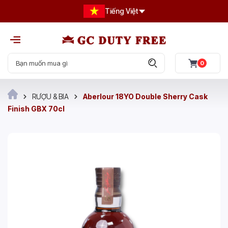
Tiếng Việt
0
RƯỢU & BIA
Aberlour 18YO Double Sherry Cask
Finish GBX 70cl