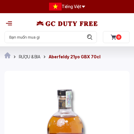
Tiếng Việt
0
RƯỢU & BIA
Aberfeldy 21yo GBX 70cl