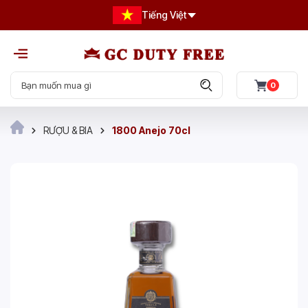
Tiếng Việt
0
RƯỢU & BIA
1800 Anejo 70cl