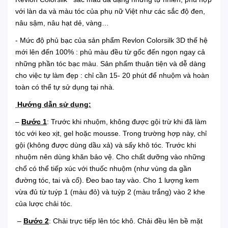
với làn da và màu tóc của phụ nữ Việt như các sắc độ đen,
nâu sậm, nâu hạt dẻ, vàng…
- Mức độ phủ bạc của sản phẩm Revlon Colorsilk 3D thế hệ
mới lên đến 100% : phủ màu đều từ gốc đến ngọn ngay cả
những phần tóc bạc màu. Sản phẩm thuận tiện và dễ dàng
cho việc tự làm đẹp : chỉ cần 15- 20 phút để nhuộm và hoàn
toàn có thể tự sử dụng tại nhà.
Hướng dẫn sử dụng:
–
Bước 1
: Trước khi nhuộm, không được gội trừ khi đã làm
tóc với keo xịt, gel hoặc mousse. Trong trường hợp này, chỉ
gội (không được dùng dầu xả) và sấy khô tóc. Trước khi
nhuộm nên dùng khăn bảo vệ. Cho chất dưỡng vào những
chổ có thể tiếp xúc với thuốc nhuộm (như vùng da gần
đường tóc, tai và cổ). Đeo bao tay vào. Cho 1 lượng kem
vừa đủ từ tuýp 1 (màu đỏ) và tuýp 2 (màu trắng) vào 2 khe
của lược chải tóc.
–
Bước 2
: Chải trực tiếp lên tóc khô. Chải đều lên bề mặt