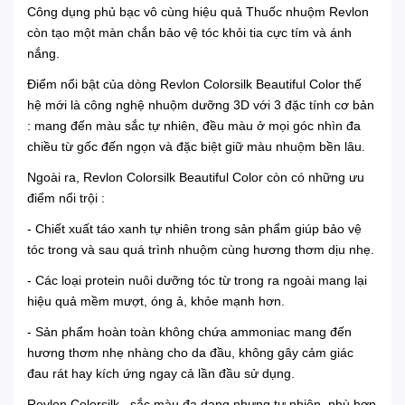
Công dụng phủ bạc vô cùng hiệu quả Thuốc nhuộm Revlon
còn tạo một màn chắn bảo vệ tóc khỏi tia cực tím và ánh
nắng.
Điểm nổi bật của dòng Revlon Colorsilk Beautiful Color thế
hệ mới là công nghệ nhuộm dưỡng 3D với 3 đặc tính cơ bản
: mang đến màu sắc tự nhiên, đều màu ở mọi góc nhìn đa
chiều từ gốc đến ngọn và đặc biệt giữ màu nhuộm bền lâu.
Ngoài ra, Revlon Colorsilk Beautiful Color còn có những ưu
điểm nổi trội :
- Chiết xuất táo xanh tự nhiên trong sản phẩm giúp bảo vệ
tóc trong và sau quá trình nhuộm cùng hương thơm dịu nhẹ.
- Các loại protein nuôi dưỡng tóc từ trong ra ngoài mang lại
hiệu quả mềm mượt, óng ả, khỏe mạnh hơn.
- Sản phẩm hoàn toàn không chứa ammoniac mang đến
hương thơm nhẹ nhàng cho da đầu, không gây cảm giác
đau rát hay kích ứng ngay cả lần đầu sử dụng.
Revlon Colorsilk sắc màu đa dạng nhưng tự nhiên, phù hợp