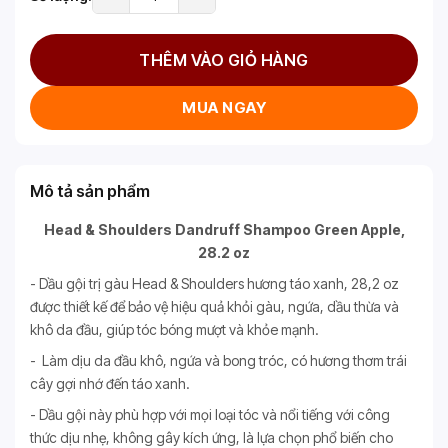
THÊM VÀO GIỎ HÀNG
MUA NGAY
Mô tả sản phẩm
Head & Shoulders Dandruff Shampoo Green Apple,
28.2 oz
- Dầu gội trị gàu Head & Shoulders hương táo xanh, 28,2 oz
được thiết kế để bảo vệ hiệu quả khỏi gàu, ngứa, dầu thừa và
khô da đầu, giúp tóc bóng mượt và khỏe mạnh.
- Làm dịu da đầu khô, ngứa và bong tróc, có hương thơm trái
cây gợi nhớ đến táo xanh.
- Dầu gội này phù hợp với mọi loại tóc và nổi tiếng với công
thức dịu nhẹ, không gây kích ứng, là lựa chọn phổ biến cho