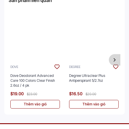
Sản phẩm liên quan
DOVE
DEGREE
Dove Deodorant Advanced
Degree Ultraclear Plus
Care 100 Colors Clear Finish
Antiperspirant 5/2.7oz
2.6oz / 4 pk
$19.00
$16.50
$23.00
$20.00
Thêm vào giỏ
Thêm vào giỏ